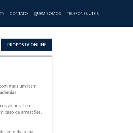
TA
CONTATO
QUEM SOMOS
TELEFONES ÚTEIS
PROPOSTA ONLINE
r com mais um item
ademias
.
 os alunos. Tem
em caso de arrastões,
litam o dia a dia.