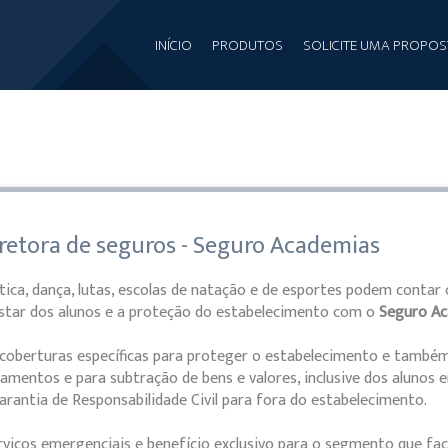
INÍCIO
PRODUTOS
SOLICITE UMA PROPOS
rretora de seguros - Seguro Academias
tica, dança, lutas, escolas de natação e de esportes podem conta
star dos alunos e a proteção do estabelecimento com o
Seguro Ac
coberturas específicas para proteger o estabelecimento e também
amentos e para subtração de bens e valores, inclusive dos alunos 
rantia de Responsabilidade Civil para fora do estabelecimento.
rviços emergenciais e benefício exclusivo para o segmento que faci