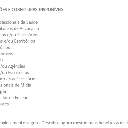
ÕES E COBERTURAS DISPONÍVEIS:
ofissionais da Saúde
itórios de Advocacia
tos e/ou Escritórios
es e/ou Escritórios
tórios
Imóveis
os
e/ou Agências
e/ou Escritórios
ro e/ou Escritórios
sionais de Mídia
gia
ador de Futebol
dores
completamente seguro. Descubra agora mesmo mais benefícios des